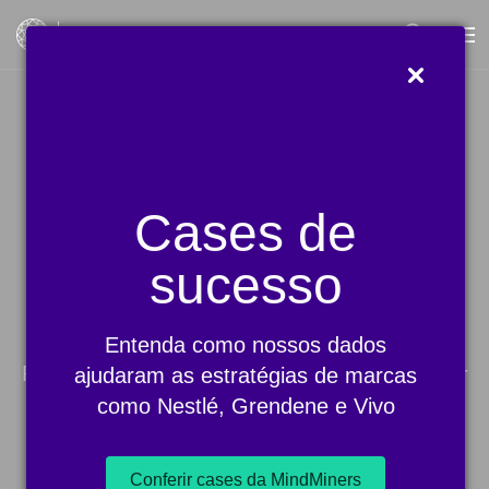
Blog
Cases de
sucesso
Larissa Amorim
Entenda como nossos dados
ajudaram as estratégias de marcas
Publicitária e "pesquiseira". Apaixonada por
como Nestlé, Grendene e Vivo
dados, marcas e comportamento do
consumidor. Fã de memes, cinema e séries
(nessa ordem de preferência).
Conferir cases da MindMiners