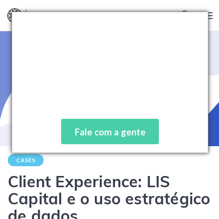
Blog
Ainda tem dúvidas sobre
como a MindMiners pode
beneficiar sua marca?
Independente do desafio, queremos te ajudar a
encontrar a solução.
Fale com a gente
CASES
Client Experience: LIS
Capital e o uso estratégico
de dados