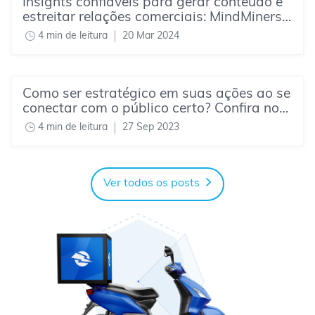
Insights confiáveis para gerar conteúdo e
estreitar relações comerciais: MindMiners
ajuda UOL nessa missão
4 min de leitura
20 Mar 2024
Como ser estratégico em suas ações ao se
conectar com o público certo? Confira no
case da Grendene
4 min de leitura
27 Sep 2023
Ver todos os posts