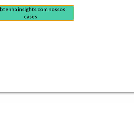
btenha insights com nossos
cases
e um jeito simpl
Def
Tenha
tempo
da pl
valid