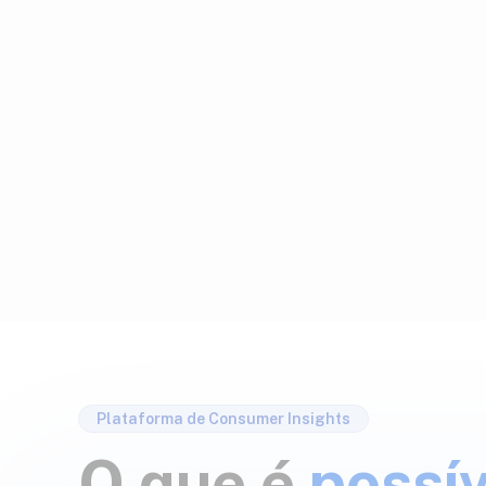
Fácil de entender e us
Faça perguntas, acompanhe respostas em tem
resultados de forma intuitiva com nossa plat
Plataforma de Consumer Insights
O que é
possív