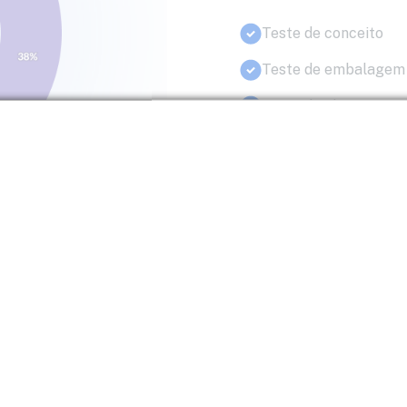
Teste de conceito
Teste de embalagem
Teste de claim
Teste de portfólio / 
MaxDiff e TURF
PSM