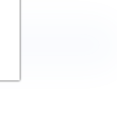
feitas
es
ina o que deseja perguntar
 autonomia para criar seu questionário, ou ganhe
 com os blocos de perguntas pré-configurados
ataforma utilizando nossa biblioteca com modelos
ados por experts, prontos para uso e