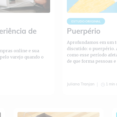
ESTUDO ORIGINAL
eriência de
Puerpério
Aprofundamos em um te
discutido: o puerpério.
mpras online e sua
como esse período afeta
 pelo varejo quando o
de que forma pessoas e
apoio.
1 min 
Juliana Tranjan