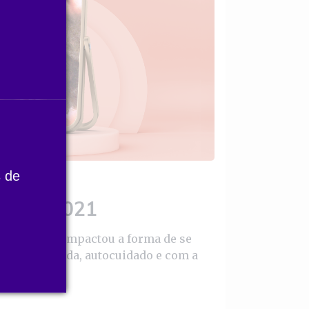
 de
eleza 2021
nto social impactou a forma de se
gorias de moda, autocuidado e com a
as