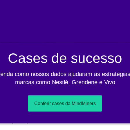
Cases de sucesso
tenda como nossos dados ajudaram as estratégias
ESTUDO ORIGINAL
marcas como Nestlé, Grendene e Vivo
021
O Futuro da B
ós uma serie de
Entenda como o isolame
Conferir cases da MindMiners
 ao longo de quase 2
relacionar com as cate
ssoas estão se
autoimagem das pesso
s os principais
tempos!