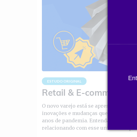
En
ESTUDO ORIGINAL
Retail & E-commerce 2
O novo varejo está se apresentando ap
inovações e mudanças que vivenciamos
anos de pandemia. Entenda como as pe
relacionando com esse universo e quai
desafios do varejo para os próximos 