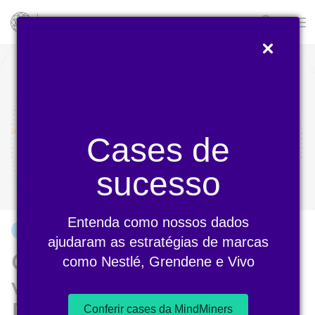
Blog
Cases de
sucesso
Entenda como nossos dados
ARTIGO
ajudaram as estratégias de marcas
O varejo brasileiro e as
como Nestlé, Grendene e Vivo
vendas na Black Friday
[Infográfico]
Conferir cases da MindMiners