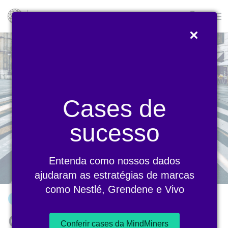
Blog
Cases de
sucesso
Entenda como nossos dados
ajudaram as estratégias de marcas
como Nestlé, Grendene e Vivo
ARTIGO
Qual é a diferença entre
Conferir cases da MindMiners