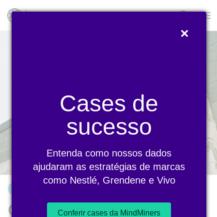
Blog
Cases de
sucesso
Entenda como nossos dados
ajudaram as estratégias de marcas
como Nestlé, Grendene e Vivo
ARTIGO
Como criar campanhas de
Conferir cases da MindMiners