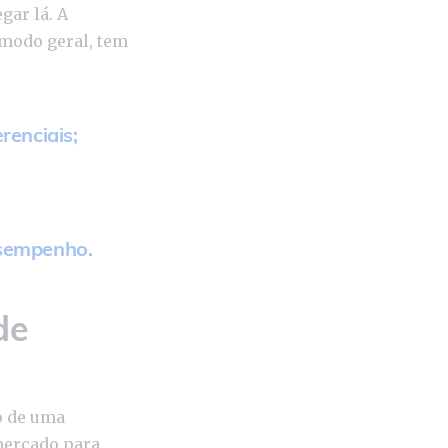
gar lá. A
 modo geral, tem
renciais;
esempenho.
de
o de uma
 mercado para