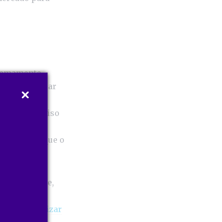
tremamente
portante ficar
eça sempre
norama preciso
gia de
o segmento que o
 nessa frente,
dados em
as para realizar