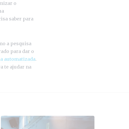
mizar o
ua
isa saber para
omo a pesquisa
rado para dar o
sa automatizada
.
a te ajudar na