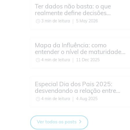
Ter dados não basta: o que
realmente define decisões
estratégicas hoje?
3 min de leitura
5 May 2026
Mapa da Influência: como
entender o nível de maturidade
do seu time de Insights
4 min de leitura
11 Dec 2025
Especial Dia dos Pais 2025:
desvendando a relação entre
pais e filhos
4 min de leitura
4 Aug 2025
Ver todos os posts