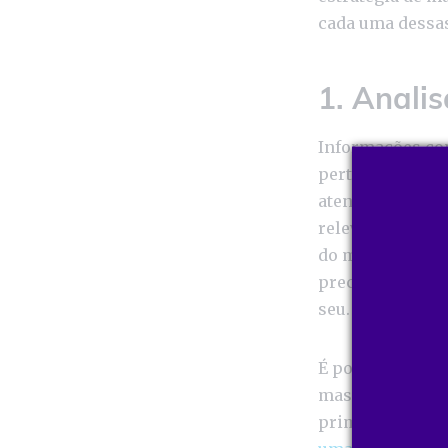
cada uma dessas
1. Anali
Informações co
pertinentes par
atento para as
e
relevante. Mape
do mercado. Voc
precificação e 
seu.
É possível obte
mas o ideal é r
primeira mão. N