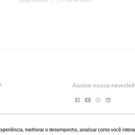
3 min de leitura
Lucas Mathias
s
Assine nossa newslet
es
experiência, melhorar o desempenho, analisar como você intera