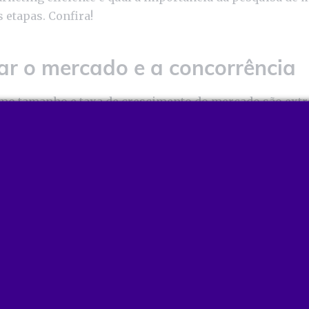
 etapas. Confira!
sar o mercado e a concorrência
mo tamanho e taxa de crescimento do mercado são ex
a a construção de uma boa estratégia de marketing. É im
voluções de mercado
para que a sua estratégia perman
ar a concorrência também é necessário para ter um pa
ê deve olhar para o posicionamento de produto, estraté
táticas de marketing das empresas que atuam no mesm
r algumas informações secundárias que podem ser úteis
ealizar uma pesquisa de mercado quantitativa para ter 
este checklist, você vai encontrar algumas
dicas prátic