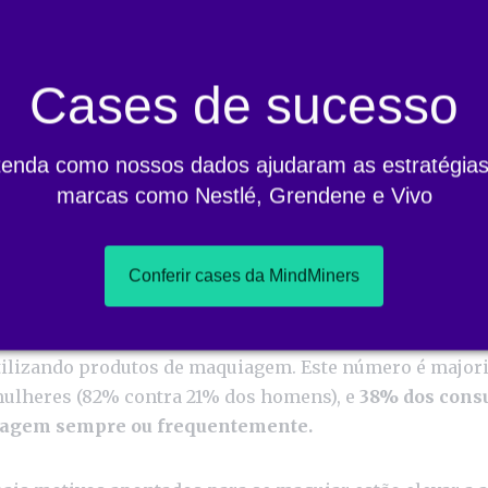
 especializadas (26%)
sites e blogs especializados (26%)
Cases de sucesso
s de marcas favoritas (24%)
tenda como nossos dados ajudaram as estratégias
marcas como Nestlé, Grendene e Vivo
ientações (21%) (destaque para os homens)
Conferir cases da MindMiners
e maquiagem?
gem também faz parte da rotina de beleza dos brasilei
tilizando produtos de maquiagem. Este número é major
ulheres (82% contra 21% dos homens), e
38% dos cons
iagem sempre ou frequentemente.