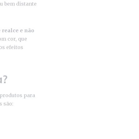
ou bem distante
 realce e não
om cor, que
s efeitos
a?
 produtos para
s são: