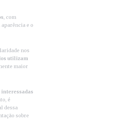
os
, com
 aparência e o
laridade nos
os utilizam
amente maior
 interessadas
to, é
al dessa
ntação sobre