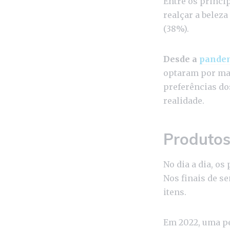
Entre os princi
realçar a beleza
(38%).
Desde a
pande
optaram por maq
preferências do
realidade.
Produtos
No dia a dia, os
Nos finais de s
itens.
Em 2022, uma pe