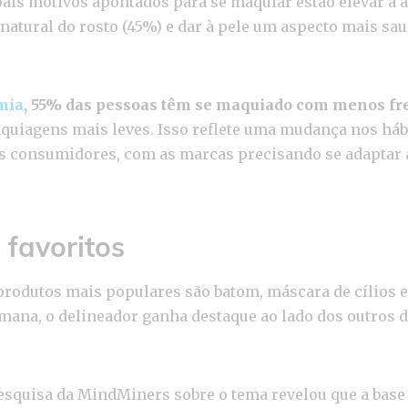
pais motivos apontados para se maquiar estão elevar a a
 natural do rosto (45%) e dar à pele um aspecto mais sau
mia
, 55% das pessoas têm se maquiado com menos fr
uiagens mais leves. Isso reflete uma mudança nos háb
s consumidores, com as marcas precisando se adaptar 
 favoritos
 produtos mais populares são batom, máscara de cílios e 
emana, o delineador ganha destaque ao lado dos outros 
squisa da MindMiners sobre o tema revelou que a base