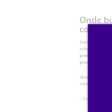
Onde bu
com a p
Antes de usar a
sobre ele para 
posicionarem d
produto
é essen
Abaixo temos um
estudo:
- Consultas com