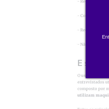
- Redes sociais
- Conteúdos em 
- Recomendaçõe
En
- Não buscam or
E sobr
O uso de maquia
entrevistados u
composto por m
utilizam maqu