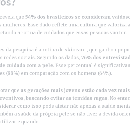
ros?
revela que
54% dos brasileiros se consideram vaidos
s mulheres. Esse dado reflete uma cultura que valoriza a
ctando a rotina de cuidados que essas pessoas vão ter.
s da pesquisa é a rotina de skincare , que ganhou popu
s redes sociais. Segundo os dados,
76% dos entrevistad
de cuidado com a pele
. Esse percentual é significativ
res (88%) em comparação com os homens (64%).
notar que
as gerações mais jovens estão cada vez mais
eventivos, buscando evitar as temidas rugas.
No entan
iderar como isso pode afetar não apenas a saúde ment
mbém a saúde da própria pele se não tiver a devida orie
tilizar e quando.