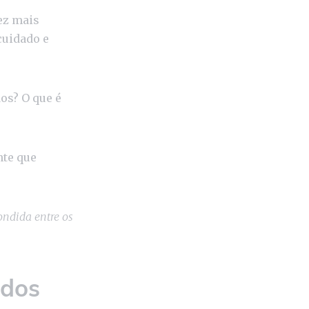
ez mais
cuidado e
os? O que é
te que
ondida entre os
 dos