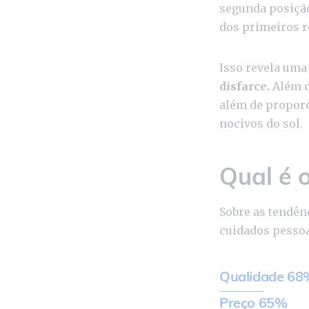
segunda posição,
dos primeiros r
Isso revela um
disfarce.
Além d
além de proporc
nocivos do sol.
Qual é 
Sobre as tendên
cuidados pessoa
Qualidade 68
Preço 65%