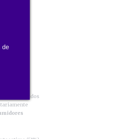
 de
ros, com 52% dos
itariamente
umidores