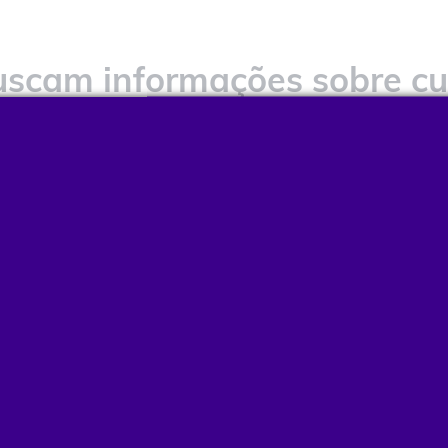
scam informações sobre c
ele?
lgum produto na pele periodicamente, é muito importan
entender se tem alguma contraindicação.
E para as mar
e forma assertiva ao ensinar o consumidor a como ut
cial saber por onde eles costumam se informar.
 ranking dos meios de informação mais utilizados, s
 dermatologistas (28%)