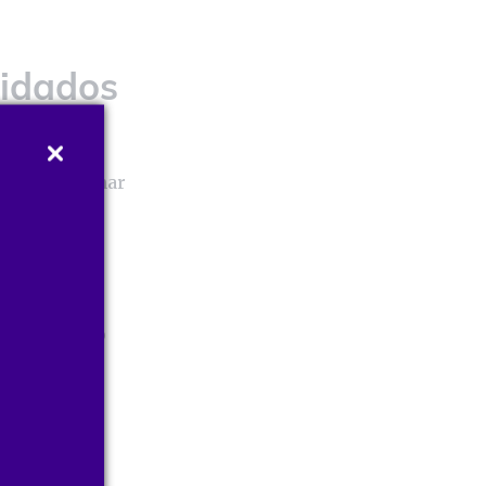
uidados
te se informar
cas se
ilizar seu
egundo nosso