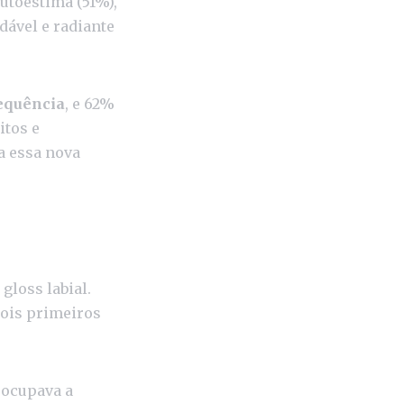
utoestima (51%),
dável e radiante
equência
, e 62%
itos e
a essa nova
gloss labial.
dois primeiros
 ocupava a