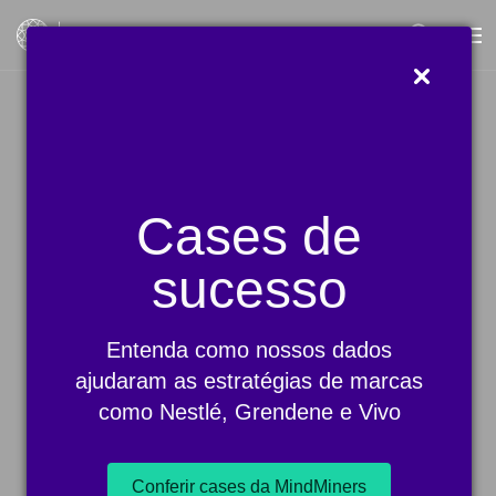
Blog
Cases de
sucesso
Entenda como nossos dados
ajudaram as estratégias de marcas
Sabrina Lima
como Nestlé, Grendene e Vivo
Conferir cases da MindMiners