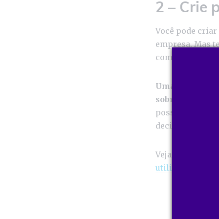
2 – Crie
Você pode criar 
empresa. Mas t
como gênero, fai
Uma persona be
sobre o seu
com
possível conhec
decisões de mar
Veja mais detal
utilizando pesqu