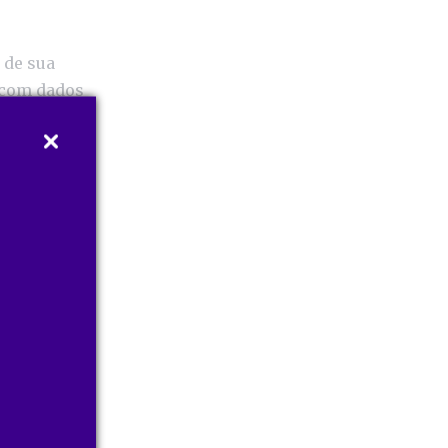
 de sua
 com dados
nformações
as.
Assim, é
ócio e tomar
lientes