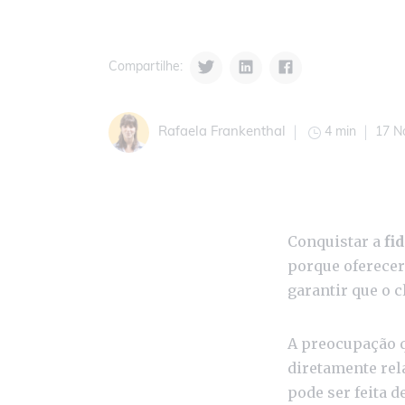
Compartilhe:
4 min
17 N
Rafaela Frankenthal
Conquistar a
fi
porque oferecer
garantir que o c
A preocupação q
diretamente rel
pode ser feita d