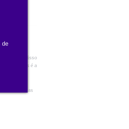
 de
ca. Quando isso
 que queremos é a
 e criar formas