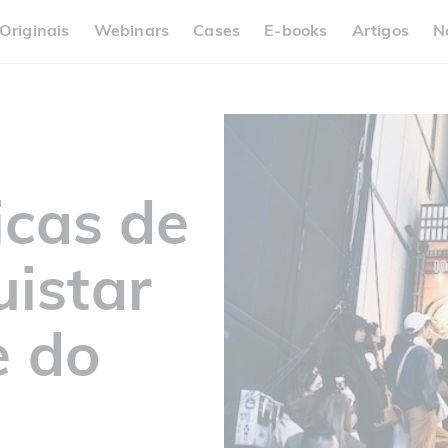
Originais
Webinars
Cases
E-books
Artigos
N
icas de
istar
e do