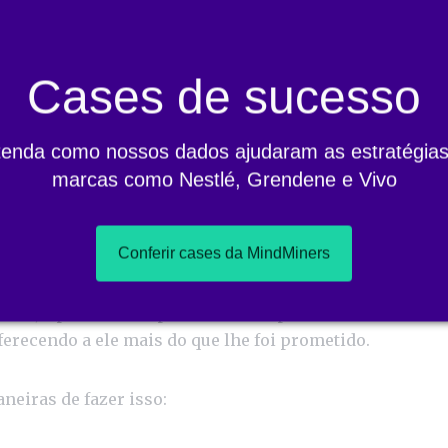
Cases de sucesso
re expectativas
tenda como nossos dados ajudaram as estratégias
marcas como Nestlé, Grendene e Vivo
ue foi prometido é o mínimo que se espera de uma mar
nte ficará “apenas” satisfeito. Mas só isso não basta. O
onsumidor.
Conferir cases da MindMiners
corra, é preciso compreender as expectativas do cliente
ferecendo a ele mais do que lhe foi prometido.
neiras de fazer isso: