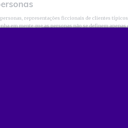
 personas
personas, representações ficcionais de clientes típicos
enha em mente que as personas não se definem apenas
xa etária, renda, profissão e outros.
m construída deve ser desenvolvida com base em i
portamento
como hábitos, costumes, valores e crenç
ê-los profundamente, definir as estratégias do seu neg
keting com mais assertividade.
hes em nosso blog:
Como criar personas para os meus c
isa digital
.