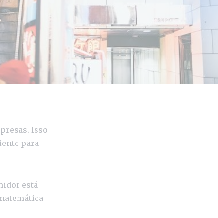
presas. Isso
iente para
midor está
 matemática