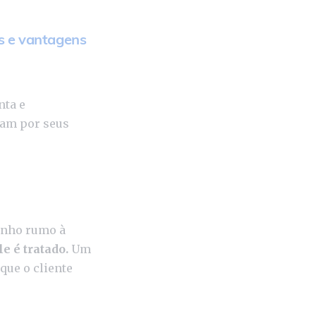
s e vantagens
nta e
tam por seus
minho rumo à
e é tratado.
Um
 que o cliente