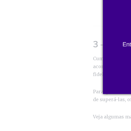
3 – Supe
En
Cumprir com o q
acontece, o clie
fidelidade do c
Para que isso o
de superá-las, o
Veja algumas ma