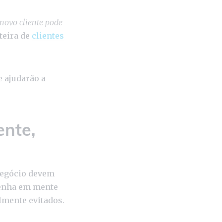
novo cliente pode
teira de
clientes
e ajudarão a
ente,
negócio devem
Tenha em mente
ilmente evitados.