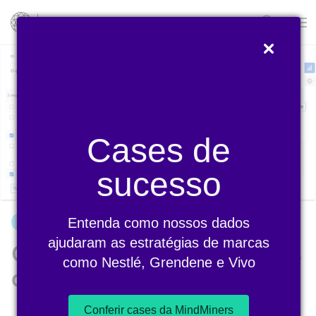
Blog
Cases de
sucesso
Entenda como nossos dados
NOVIDADES
ajudaram as estratégias de marcas
Classificação de respostas
como Nestlé, Grendene e Vivo
abertas por IA
Conferir cases da MindMiners