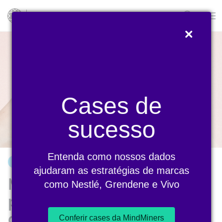
Blog
Cases de
sucesso
Entenda como nossos dados
WEBINARS
ajudaram as estratégias de marcas
Menstruação e Tabus: um
como Nestlé, Grendene e Vivo
papo com especialistas no
assunto
Conferir cases da MindMiners